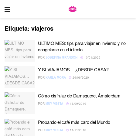
Etiqueta:
viajeros
ÚLTIMO MES: tips para viajar en invierno y no
congelarse en el intento
POR
JOSEFINA GRANDON
10/01/2025
Y SI VIAJAMOS… ¿DESDE CASA?
POR
KARLA MORA
29/06/2020
Cómo disfrutar de Damsquere, Ámsterdam
POR
MUY VESTA
18/09/2019
Probando el café más caro del Mundo
POR
MUY VESTA
11/11/2018