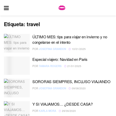
Etiqueta:
travel
ÚLTIMO MES: tips para viajar en invierno y no
congelarse en el intento
POR
JOSEFINA GRANDON
10/01/2025
Especial viajero: Navidad en Paris
POR
TAMARA ROGERS
21/01/2025
SORORAS SIEMPRES, INCLUSO VIAJANDO
POR
JOSEFINA GRANDON
09/08/2020
Y SI VIAJAMOS… ¿DESDE CASA?
POR
KARLA MORA
29/06/2020