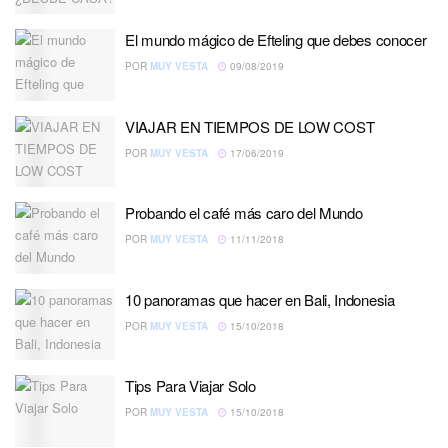
El mundo mágico de Efteling que debes conocer
POR
MUY VESTA
09/08/2019
VIAJAR EN TIEMPOS DE LOW COST
POR
MUY VESTA
17/06/2019
Probando el café más caro del Mundo
POR
MUY VESTA
11/11/2018
10 panoramas que hacer en Bali, Indonesia
POR
MUY VESTA
15/10/2018
Tips Para Viajar Solo
POR
MUY VESTA
15/10/2018