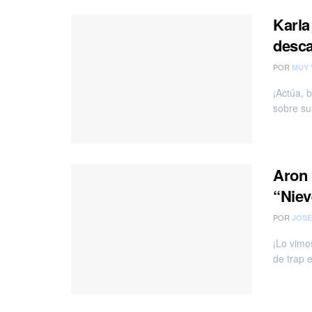
Karla
desc
POR
MUY 
¡Actúa, 
sobre su
Aron 
“Niev
POR
JOSE
¡Lo vimos
de trap 