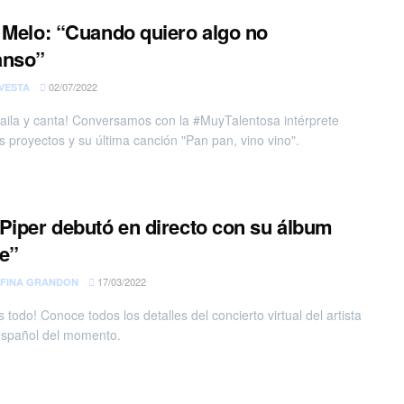
 Melo: “Cuando quiero algo no
anso”
02/07/2022
VESTA
baila y canta! Conversamos con la #MuyTalentosa intérprete
s proyectos y su última canción "Pan pan, vino vino".
Piper debutó en directo con su álbum
e”
17/03/2022
FINA GRANDON
 todo! Conoce todos los detalles del concierto virtual del artista
español del momento.