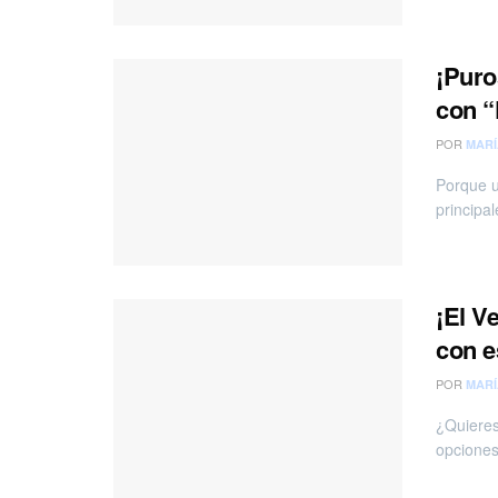
¡Puro
con “
POR
MARÍ
Porque u
principal
¡El V
con e
POR
MARÍ
¿Quieres
opciones 