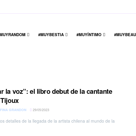
#MUYRANDOM
#MUYBESTIA
#MUYÍNTIMO
#MUYBEAU
r la voz”: el libro debut de la cantante
 Tijoux
29/05/2023
FINA GRANDON
s detalles de la llegada de la artista chilena al mundo de la