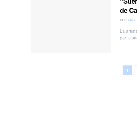
“Sueñ
de C
POR
MUY 
La artis
particip
1