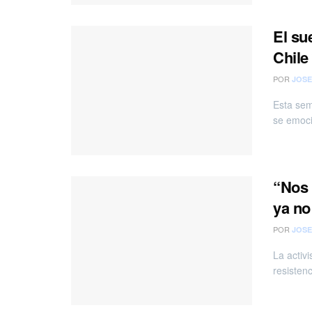
El su
Chile
POR
JOSE
Esta sem
se emoci
“Nos 
ya no
POR
JOSE
La activ
resisten