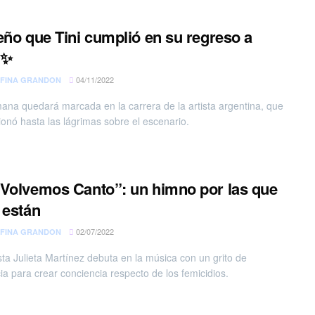
eño que Tini cumplió en su regreso a
 ✨
04/11/2022
FINA GRANDON
ana quedará marcada en la carrera de la artista argentina, que
onó hasta las lágrimas sobre el escenario.
Volvemos Canto”: un himno por las que
 están
02/07/2022
FINA GRANDON
ista Julieta Martínez debuta en la música con un grito de
cia para crear conciencia respecto de los femicidios.