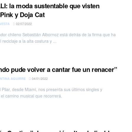
I: la moda sustentable que visten
Pink y Doja Cat
02/07/2022
VESTA
ador chileno Sebastián Albornoz está detrás de la firma que ha
l reciclaje a la alta costura y ...
do pude volver a cantar fue un renacer”
04/01/2022
NTINA AGUIRRE
 Pilar, desde Miami, nos presenta sus últimos singles y
 el camino musical que recorrerá.