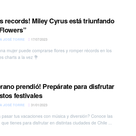
s records! Miley Cyrus está triunfando
Flowers”
17/07/2023
A JOSÉ TORRE
na mujer puede comprarse flores y romper récords en los
es charts a la vez 💐
erano prendió! Prepárate para disfrutar
stos festivales
31/01/2023
A JOSÉ TORRE
 pasar tus vacaciones con música y diversión? Conoce las
que tienes para disfrutar en distintas ciudades de Chile ...