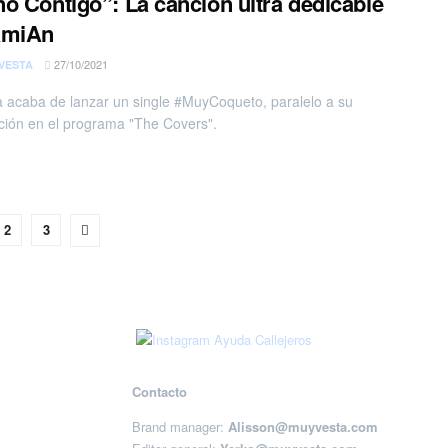
o Contigo”: La canción ultra dedicable
amiAn
27/10/2021
VESTA
ta acaba de lanzar un single #MuyCoqueto, paralelo a su
ación en el programa "The Covers".
2
3
Contacto
Brand manager:
Alisson@muyvesta.com