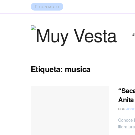
CONTACTO
Etiqueta:
musica
“Saca
Anita
POR
JOSE
Conoce lo
literatura