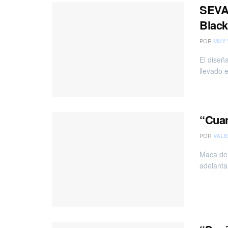
SEVAL
Black
POR
MUY 
El diseñ
llevado e
“Cuan
POR
VALE
Maca del
adelanta