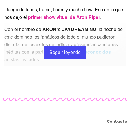
¡Juego de luces, humo, flores y mucho flow! Eso es lo que
nos dejó el
primer show vitual de Aron Piper
.
Con el nombre de
ARON x DAYDREAMING
, la noche de
este domingo los fanáticos de todo el mundo pudieron
disfrutar de los éxitos del artista y presenciar canciones
inéditas con la participación de
#MuyReconocidos
Seguir leyendo
artistas invitados.
Aron Piper, conocido por su actuación en las series de
Netflix y actualmente como artista de Trap, anoche hizo el
debut de su primer trabajo discográfico “Nieve”
(2021)
bajo el nombre artístico de
ARON.
Un conjunto de
canciones que incluye grandes colaboraciones con
Polimá Westcoast, Mygal, Papi Trujillo, Moonkey y
Omizs
.
Contacto
Si te perdiste el show, aquí te traemos todo el material