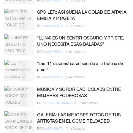
POR
#MUYVESTA
12/09/2022
SPOILER: ASÍ SUENA LA COLAB DE AITANA,
EMILIA Y PTAZETA
POR
#MUYVESTA
12/09/2022
“‘LUNA’ ES UN SENTIR OSCURO Y TRISTE,
UNO NECESITA ESAS BALADAS”
POR
#MUYVESTA
04/05/2021
“Las ’11 razones’ darán sentido a tu historia de
amor”
POR
#MUYVESTA
04/05/2021
MÚSICA Y SORORIDAD: COLABS ENTRE
MUJERES PODEROSAS
POR
JOSEFINA GRANDON
08/01/2021
GALERÍA: LAS MEJORES FOTOS DE TUS
ARTISTAS EN EL CCME RELOADED
POR
#MUYVESTA
18/10/2020