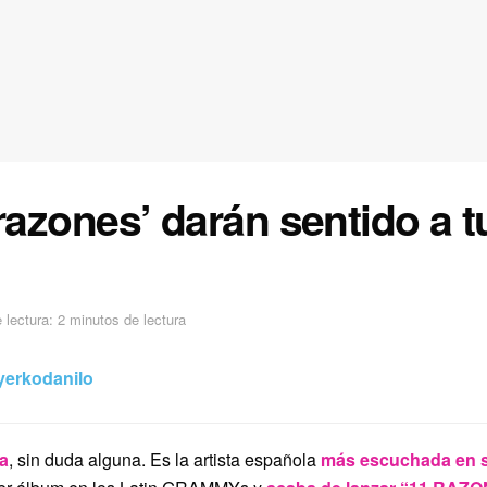
razones’ darán sentido a tu
”
lectura: 2 minutos de lectura
erkodanilo
la
, sin duda alguna. Es la artista española
más escuchada en s