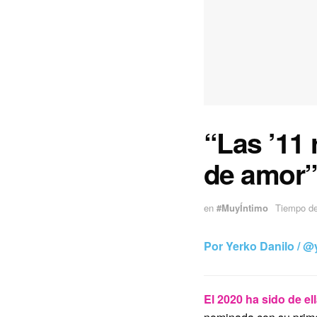
“Las ’11 
de amor
en
#MuyÍntimo
Tiempo de 
Por Yerko Danilo /
@y
El 2020 ha sido de el