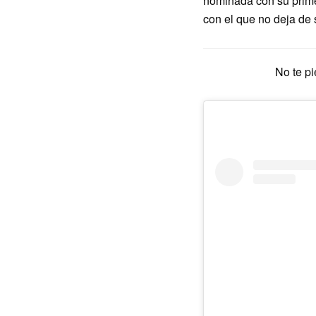
nominada con su prim
con el que no deja de
No te pi