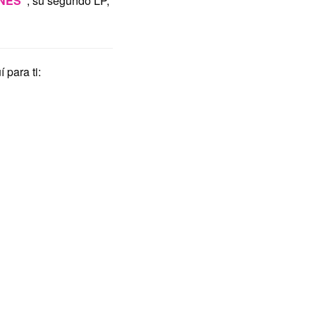
ONES”
, su segundo LP,
 para ti: