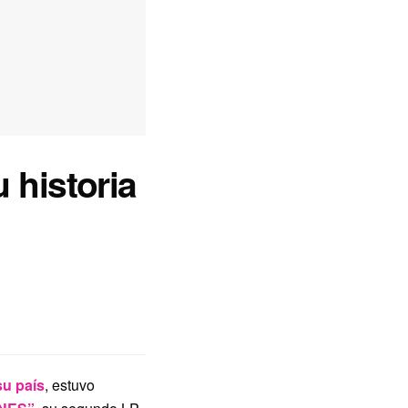
 historia
u país
, estuvo