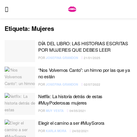
Etiqueta:
Mujeres
DÍA DEL LIBRO: LAS HISTORIAS ESCRITAS
POR MUJERES QUE DEBES LEER
POR
JOSEFINA GRANDON
21/01/2025
“Nos Volvemos Canto”: un himno por las que ya
no están
POR
JOSEFINA GRANDON
02/07/2022
Netflix: La historia detrás de estas
#MuyPoderosas mujeres
POR
MUY VESTA
04/05/2021
Elegir el camino a ser #MuySorora
POR
KARLA MORA
24/02/2021