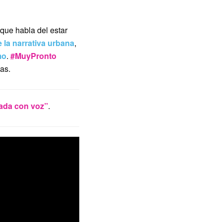
 que habla del estar
 la narrativa urbana
,
mo
.
#MuyPronto
as.
ada con voz”
.