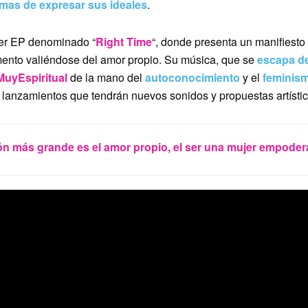
mas de expresar sus ideales
.
mer EP denominado “
Right Time
“, donde presenta un manifiesto
omento valiéndose del amor propio. Su música, que se
escapa de
MuyEspiritual
de la mano del
autoconocimiento
y el
feminis
 lanzamientos que tendrán nuevos sonidos y propuestas artístic
ión más grande es el amor propio,
el ser una mujer empoder