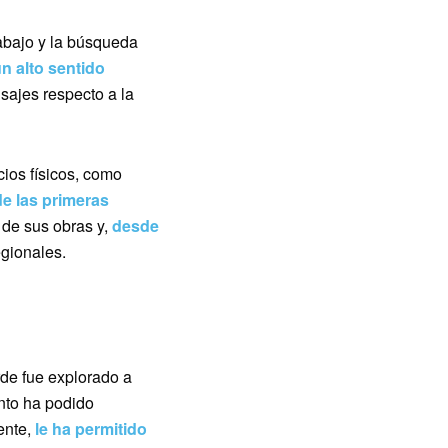
abajo y la búsqueda
n alto sentido
ajes respecto a la
ios físicos, como
e las primeras
l de sus obras y,
desde
egionales.
rde fue explorado a
nto ha podido
ente,
le ha permitido