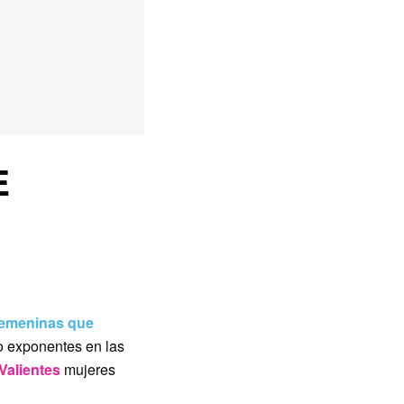
E
femeninas que
do exponentes en las
alientes
mujeres