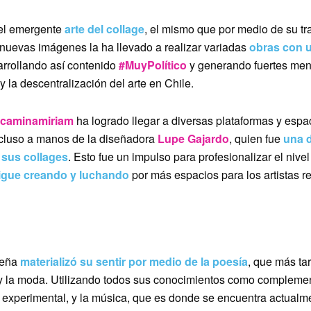
 el emergente
arte del collage
, el mismo que por medio de su tr
 nuevas imágenes la ha llevado a realizar variadas
obras con u
arrollando
así contenido
#MuyPolítico
y generando fuertes mens
y la descentralización del arte en Chile.
caminamiriam
ha logrado llegar a diversas
plataformas y espac
incluso a manos de la diseñadora
Lupe Gajardo
, quien fue
una d
 sus collages
. Esto fue un impulso para profesionalizar el nive
sigue creando y luchando
por más espacios para los artistas r
ueña
materializó su sentir por medio de la poesía
, que más ta
ía y la moda. Utilizando todos sus conocimientos como compleme
 experimental, y la música, que es donde se encuentra actualm