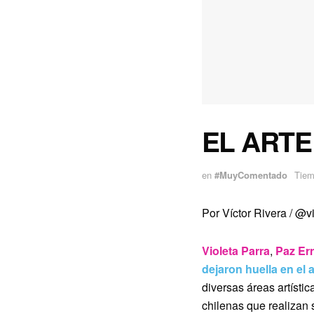
EL ARTE
en
#MuyComentado
Tiem
Por Víctor Rivera /
@vi
Violeta Parra
,
Paz Err
dejaron huella en el 
diversas áreas artísti
chilenas que realizan 