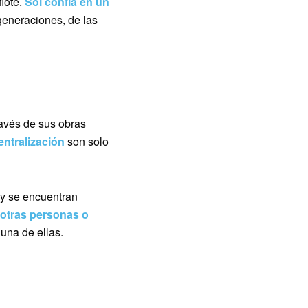
lote.
Sol
confía en un
 generaciones, de las
ravés de sus obras
ntralización
son solo
oy se encuentran
 otras personas o
una de ellas.