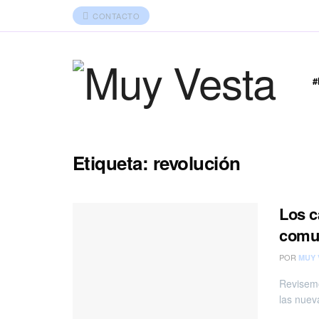
CONTACTO
Etiqueta:
revolución
Los c
comu
POR
MUY 
Revisemo
las nuev