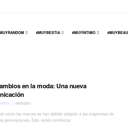
#MUYRANDOM
#MUYBESTIA
#MUYÍNTIMO
#MUYBEAU
ambios en la moda: Una nueva
nicación
04/05/2021
VESTA
s cómo las marcas se han debido adaptar a las exigencias de
as generaciones. Esto recién comienza.