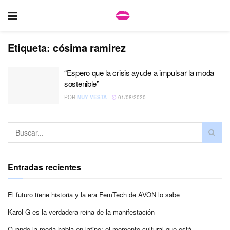
Etiqueta:
cósima ramirez
“Espero que la crisis ayude a impulsar la moda
sostenible”
POR
MUY VESTA
01/08/2020
Entradas recientes
El futuro tiene historia y la era FemTech de AVON lo sabe
Karol G es la verdadera reina de la manifestación
Cuando la moda habla en latino: el momento cultural que está