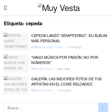
Etiqueta:
cepeda
CEPEDA LANZÓ “SEMPITERNO”, SU ÁLBUM
MÁS PERSONAL
POR
MARÍA JOSÉ TORRE
17/07/2023
“HAGO MÚSICA POR PASIÓN, NO POR
NÚMEROS”
POR
#MUYVESTA
08/01/2021
GALERÍA: LAS MEJORES FOTOS DE TUS
ARTISTAS EN EL CCME RELOADED
POR
#MUYVESTA
18/10/2020