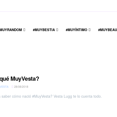
#MUYRANDOM
#MUYBESTIA
#MUYÍNTIMO
#MUYBEAU
 qué MuyVesta?
28/08/2018
VESTA
 saber cómo nació #MuyVesta? Vesta Lugg te lo cuenta todo.