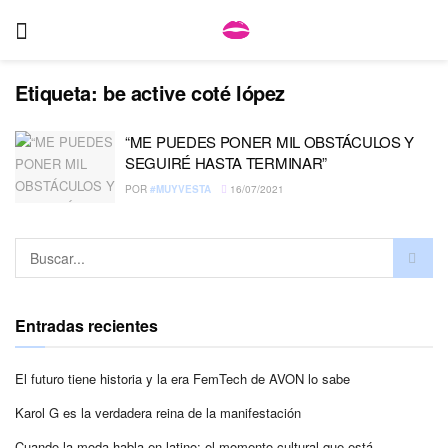
Etiqueta:
be active coté lópez
“ME PUEDES PONER MIL OBSTÁCULOS Y
SEGUIRÉ HASTA TERMINAR”
POR
#MUYVESTA
16/07/2021
Entradas recientes
El futuro tiene historia y la era FemTech de AVON lo sabe
Karol G es la verdadera reina de la manifestación
Cuando la moda habla en latino: el momento cultural que está