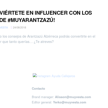
VIÉRTETE EN INFLUENCER CON LOS
 DE #MUYARANTZAZÚ!
24/08/2018
VESTA
o los consejos de Arantzazú Alzérreca podrás convertirte en el
er que tanto querías… ¿Te atreves?
Contacto
Brand manager:
Alisson@muyvesta.com
Editor general:
Yerko@muyvesta.com