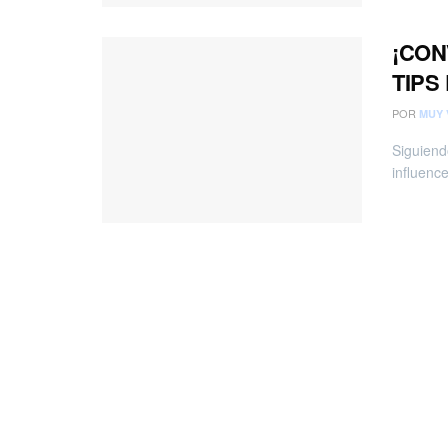
¡CON
TIPS
POR
MUY 
Siguiend
influenc