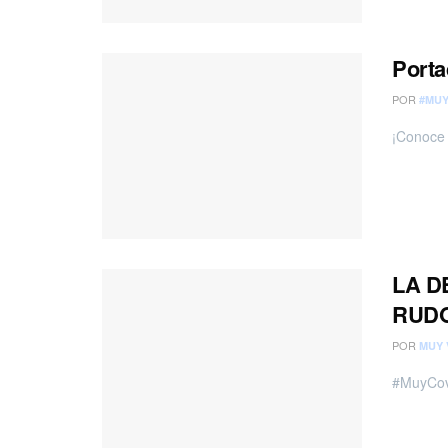
Porta
POR
#MUY
¡Conoce 
LA D
RUDO
POR
MUY 
#MuyCov