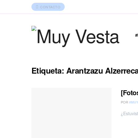
CONTACTO
Etiqueta:
Arantzazu Alzerrec
[Foto
POR
#MUY
¿Estuvis