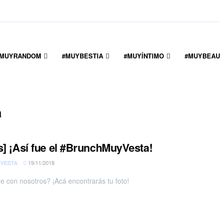
#MUYRANDOM
#MUYBESTIA
#MUYÍNTIMO
#MUYBEAU
a
s] ¡Así fue el #BrunchMuyVesta!
19/11/2018
VESTA
te con nosotros? ¡Acá encontrarás tu foto!