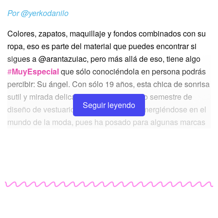
Por
@yerkodanilo
Colores, zapatos, maquillaje y fondos combinados con su
ropa, eso es parte del material que puedes encontrar si
sigues a
@arantazuiac
, pero más allá de eso, tiene algo
#
MuyEspecial
que sólo conociéndola en persona podrás
percibir: Su ángel. Con sólo 19 años, esta chica de sonrisa
sutil y mirada delicada va en su segundo semestre de
Seguir leyendo
diseño de vestuario, aunque ya está sumergiéndose en el
mundo de la moda, pues ha posado para algunas marcas
y comenzó a dar clases en una agencia de modelaje.
MV:
¿Te sientes identificada con el concepto “influencer”?
“La verdad es que sí, sí me siento una influencer. Al
principio, decirlo uno, admitirlo, igual es heavy porque hay
gente que te dice ‘ay, ¿qué te crees?’, pero yo sé que
tengo gente que está pendiente de mis cosas, que le gusta