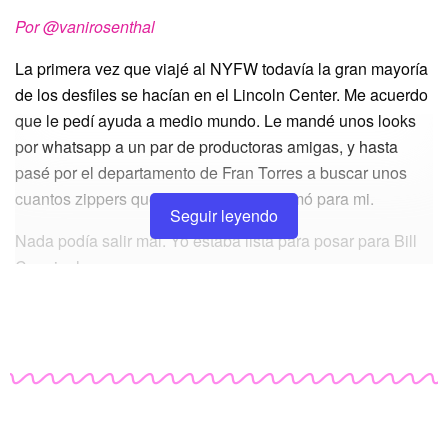
Por
@vanirosenthal
La primera vez que viajé al NYFW todavía la gran mayoría
de los desfiles se hacían en el Lincoln Center. Me acuerdo
que le pedí ayuda a medio mundo. Le mandé unos looks
por whatsapp a un par de productoras amigas, y hasta
pasé por el departamento de Fran Torres a buscar unos
cuantos zippers que generosamente armó para mi.
Seguir leyendo
Nada podía salir mal. Yo estaba lista para posar para Bill
Cunningham.
Llegué al epicentro de los desfiles y enseguida me topé
con las primeras fashion bloggers. Ni idea quiénes eran
pero a mi gusto se veían disfrazadas. Cero elegantes y
mucho menos cancheras. En mi mente tradicional, más
que overdress, estaban ridículas.