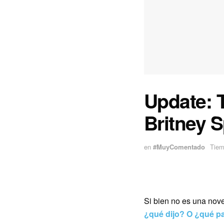
Update: 
Britney 
en
#MuyComentado
Tiem
Si bien no es una nove
¿qué dijo? O ¿qué p