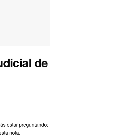
dicial de
rás estar preguntando:
esta nota.