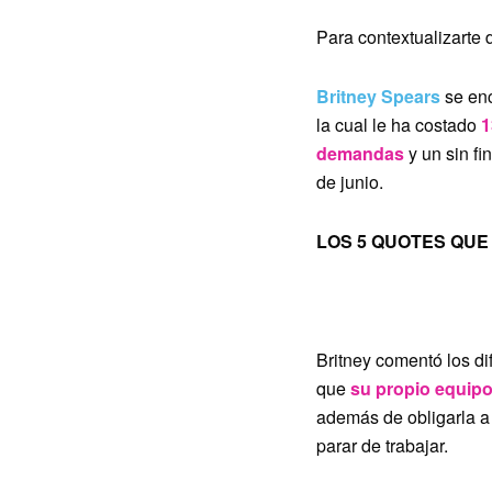
Para contextualizarte
Britney Spears
se enc
la cual le ha costado
1
demandas
y un sin fi
de junio.
LOS 5 QUOTES QUE
1. “QUIERO SENTI
Britney comentó los di
que
su propio equip
además de obligarla a 
parar de trabajar.