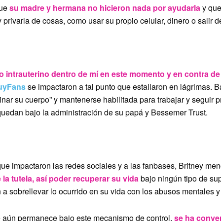
que
su madre y hermana no hicieron nada por ayudarla
y que
 privarla de cosas, como usar su propio celular, dinero o salir d
R UNA VIDA”
o intrauterino dentro de mí en este momento y en contra de
uyFans
se impactaron a tal punto que estallaron en lágrimas.
uinar su cuerpo” y mantenerse habilitada para trabajar y seguir 
uedan bajo la administración de su papá y Bessemer Trust.
LUIDA Y SOLA”
ue impactaron las redes sociales y a las fanbases, Britney me
e la tutela, así poder recuperar su vida
bajo ningún tipo de su
 a sobrellevar lo ocurrido en su vida con los abusos mentales y 
te aún permanece bajo este mecanismo de control,
se ha conver