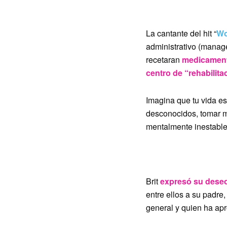
2. “MEREZCO TENE
La cantante del hit “
Wo
administrativo (manag
recetaran
medicamento
centro de “rehabilita
Imagina que tu vida e
desconocidos, tomar m
mentalmente inestabl
3. “NO LE DEBO NA
Brit
expresó su dese
entre ellos a su padre
general y quien ha apr