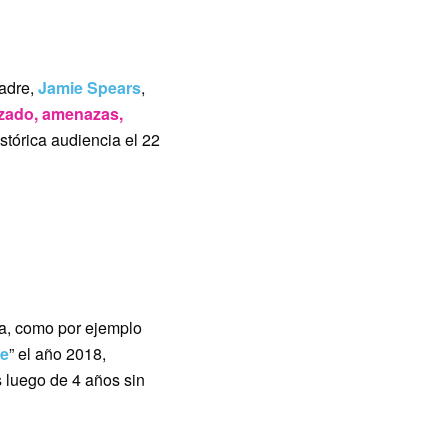
padre,
Jamie Spears
,
rzado, amenazas,
istórica audiencia el 22
la, como por ejemplo
Me
” el año 2018,
s luego de 4 años sin