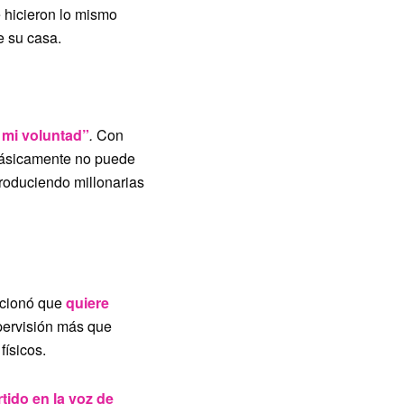
 hicieron lo mismo
e su casa.
 mi voluntad”
.
Con
 Básicamente no puede
produciendo millonarias
ncionó que
quiere
pervisión más que
físicos.
tido en la voz de