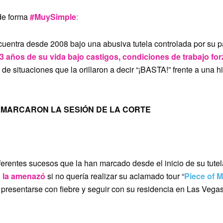
 de forma
#MuySimple
:
uentra desde 2008 bajo una abusiva tutela controlada por su 
3 años de su vida bajo castigos, condiciones de trabajo fo
n de situaciones que la orillaron a decir “¡BASTA!” frente a una h
 MARCARON LA SESIÓN DE LA CORTE
RME ESCUCHADA”
ferentes sucesos que la han marcado desde el inicio de su tute
o la amenazó
si no quería realizar su aclamado tour “
Piece of 
presentarse con fiebre y seguir con su residencia en Las Vega