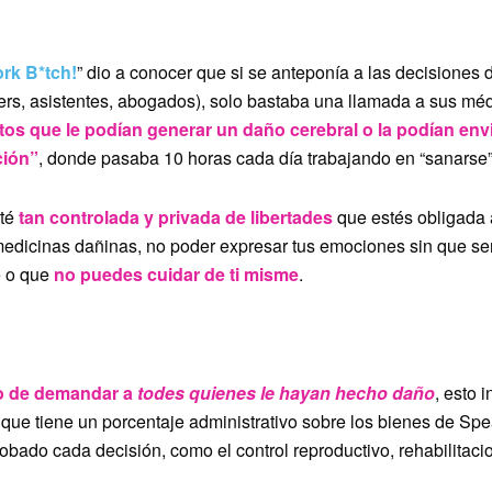
R LOS MISMOS DERECHOS QUE CUALQUIERA”
rk B*tch!
” dio a conocer que si se anteponía a las decisiones 
ers, asistentes, abogados), solo bastaba una llamada a sus méd
s que le podían generar un daño cerebral o la podían envi
ción”
, donde pasaba 10 horas cada día trabajando en “sanarse”
sté
tan controlada y privada de libertades
que estés obligada 
edicinas dañinas, no poder expresar tus emociones sin que se
e o que
no puedes cuidar de ti misme
.
DA A NADIE”
o de demandar a
todes quienes le hayan hecho daño
, esto i
, que tiene un porcentaje administrativo sobre los bienes de Spe
obado cada decisión, como el control reproductivo, rehabilitacio