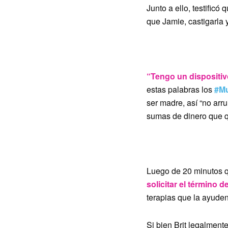
Junto a ello, testificó 
que Jamie, castigarla y
4. “MEREZCO TENE
“Tengo un dispositiv
estas palabras los
#M
ser madre, así “no arr
sumas de dinero que q
5. “ME SIENTO EXC
Luego de 20 minutos q
solicitar el término d
terapias que la ayuden
Si bien Brit legalmen