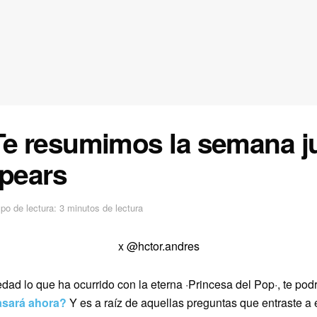
Te resumimos la semana ju
Spears
po de lectura: 3 minutos de lectura
x
@hctor.andres
dad lo que ha ocurrido con la eterna ·Princesa del Pop·, te pod
asará ahora?
Y es a raíz de aquellas preguntas que entraste a 