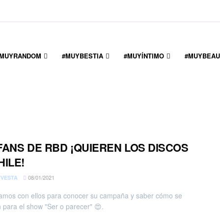
#MUYRANDOM
#MUYBESTIA
#MUYÍNTIMO
#MUYBEAU
FANS DE RBD ¡QUIEREN LOS DISCOS
HILE!
08/01/2021
VESTA
mos con ellos para conocer su campaña y saber cómo se
 para el show "Ser o parecer" 😍.