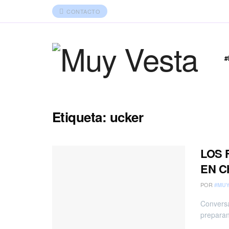
CONTACTO
Etiqueta:
ucker
LOS 
EN C
POR
#MUY
Conversa
preparan