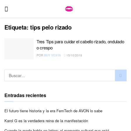
Etiqueta:
tips pelo rizado
Tres Tips para cuidar el cabello rizado, ondulado
o crespo
POR
MUY VESTA
15/10/2018
Entradas recientes
El futuro tiene historia y la era FemTech de AVON lo sabe
Karol G es la verdadera reina de la manifestación
Cuando la moda habla en latino: el momento cultural que está