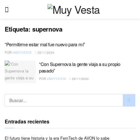
Etiqueta:
supernova
“Permitirme estar mal fue nuevo para mí”
POR
#MUYVESTA
20/11/2024
“Con Supernova la gente viaja a su propio
pasado”
POR
#MUYVESTA
29/11/2020
Entradas recientes
El futuro tiene historia y la era FemTech de AVON lo sabe