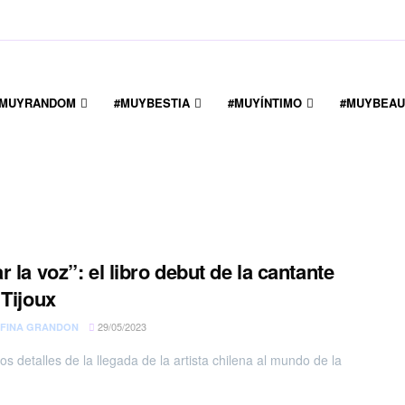
#MUYRANDOM
#MUYBESTIA
#MUYÍNTIMO
#MUYBEAU
r la voz”: el libro debut de la cantante
 Tijoux
29/05/2023
FINA GRANDON
s detalles de la llegada de la artista chilena al mundo de la