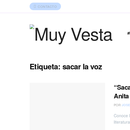
CONTACTO
Etiqueta:
sacar la voz
“Saca
Anita
POR
JOSE
Conoce lo
literatura