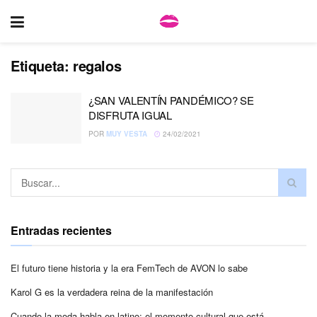
Etiqueta:
regalos
¿SAN VALENTÍN PANDÉMICO? SE
DISFRUTA IGUAL
POR
MUY VESTA
24/02/2021
Entradas recientes
El futuro tiene historia y la era FemTech de AVON lo sabe
Karol G es la verdadera reina de la manifestación
Cuando la moda habla en latino: el momento cultural que está