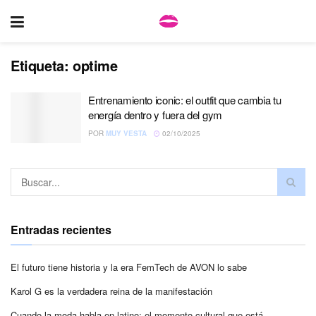
Etiqueta:
optime
Entrenamiento iconic: el outfit que cambia tu
energía dentro y fuera del gym
POR
MUY VESTA
02/10/2025
Entradas recientes
El futuro tiene historia y la era FemTech de AVON lo sabe
Karol G es la verdadera reina de la manifestación
Cuando la moda habla en latino: el momento cultural que está