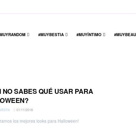
#MUYRANDOM
#MUYBESTIA
#MUYÍNTIMO
#MUYBEAU
 NO SABES QUÉ USAR PARA
LOWEEN?
01/11/2018
VESTA
ramos los mejores looks para Halloween!