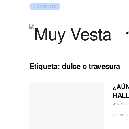
CONTACTO
Etiqueta:
dulce o travesura
¿AÚN
HAL
POR
MUY 
¡Te most