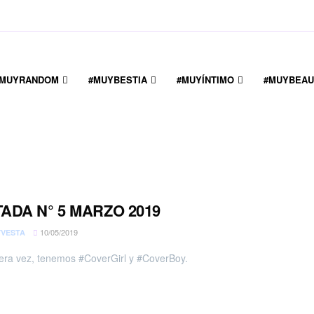
#MUYRANDOM
#MUYBESTIA
#MUYÍNTIMO
#MUYBEAU
ADA N° 5 MARZO 2019
10/05/2019
VESTA
era vez, tenemos #CoverGirl y #CoverBoy.