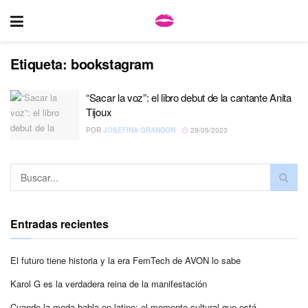
Etiqueta:
bookstagram
“Sacar la voz”: el libro debut de la cantante Anita
Tijoux
POR
JOSEFINA GRANDON
29/05/2023
Entradas recientes
El futuro tiene historia y la era FemTech de AVON lo sabe
Karol G es la verdadera reina de la manifestación
Cuando la moda habla en latino: el momento cultural que está