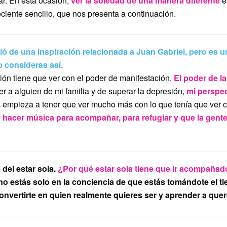
r. En esta ocasión,
ver la soledad de una manera diferente
e
eciente sencillo, que nos presenta a continuación.
ó de una inspiración relacionada a Juan Gabriel, pero es u
 consideras así.
ión tiene que ver con el poder de manifestación.
El poder de l
r a alguien de mi familia y de superar la depresión,
mi perspe
 empieza a tener que ver mucho más con lo que tenía que ver 
 hacer música para acompañar, para refugiar y que la gente
 del estar sola.
¿Por qué estar
sola tiene que ir acompañad
o estás solo en la conciencia de que estás tomándote el t
onvertirte en quien realmente quieres ser y aprender a quer