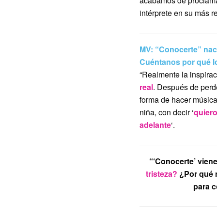
acabamos de proclama
intérprete en su más r
MV: “Conocerte” naci
Cuéntanos por qué lo
“Realmente la inspirac
real
. Después de perde
forma de hacer música
niña, con decir ‘
quiero
adelante
‘.
“‘Conocerte’ viene
tristeza?
¿Por qué n
para c