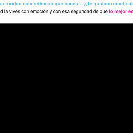
s rondan esta reflexión que haces… ¿Te gustaría añadir 
ad la vives con emoción y con esa seguridad de que
lo mejor es