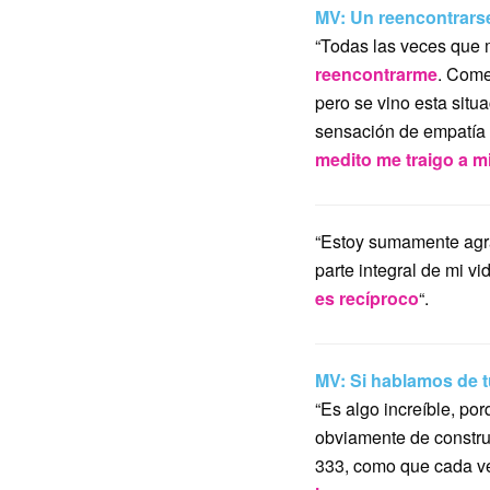
MV: Un reencontrarse
“Todas las veces que 
reencontrarme
. Come
pero se vino esta situ
sensación de empatía 
medito me traigo a m
“Estoy sumamente agrad
parte integral de mi vi
es recíproco
“.
MV: Si hablamos de tu
“Es algo increíble, po
obviamente de construi
333, como que cada ve