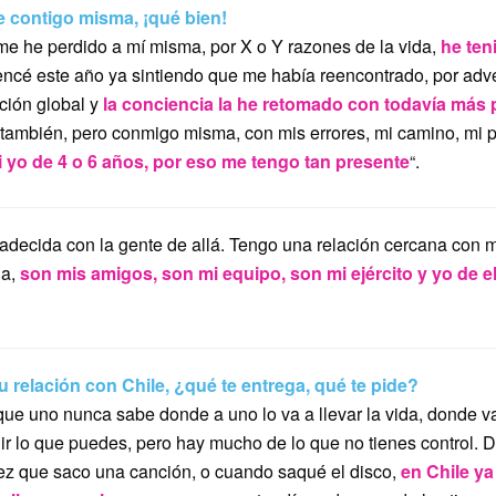
 contigo misma, ¡qué bien!
me he perdido a mí misma, por X o Y razones de la vida,
he ten
ncé este año ya sintiendo que me había reencontrado, por adv
ación global y
la conciencia la he retomado con todavía más
también, pero conmigo misma, con mis errores, mi camino, mi 
i yo de 4 o 6 años, por eso me tengo tan presente
“.
ecida con la gente de allá. Tengo una relación cercana con mi
da,
son mis amigos, son mi equipo, son mi ejército y yo de e
 relación con Chile, ¿qué te entrega, qué te pide?
rque uno nunca sabe donde a uno lo va a llevar la vida, donde va
r lo que puedes, pero hay mucho de lo que no tienes control. D
z que saco una canción, o cuando saqué el disco,
en Chile ya