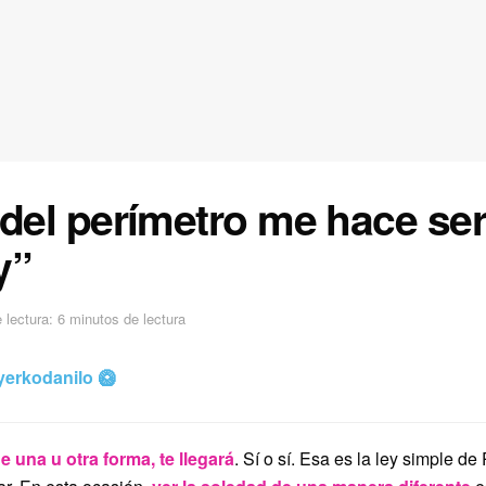
 del perímetro me hace ser
y”
lectura: 6 minutos de lectura
erkodanilo 🥝
e una u otra forma, te llegará
. Sí o sí. Esa es la ley simple d