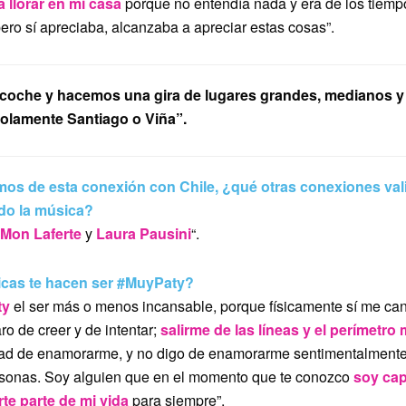
 llorar en mi casa
porque no entendía nada y era de los tiem
pero sí apreciaba, alcanzaba a apreciar estas cosas”.
coche y hacemos una gira de lugares grandes, medianos y
solamente Santiago o Viña”.
os de esta conexión con Chile, ¿qué otras conexiones val
ado la música?
Mon Laferte
y
Laura Pausini
“.
icas te hacen ser #MuyPaty?
ty
el ser más o menos incansable, porque físicamente sí me ca
o de creer y de intentar;
salirme de las líneas y el perímetro
dad de enamorarme, y no digo de enamorarme sentimentalmente
sonas. Soy alguien que en el momento que te conozco
soy ca
te parte de mi vida
para siempre”.