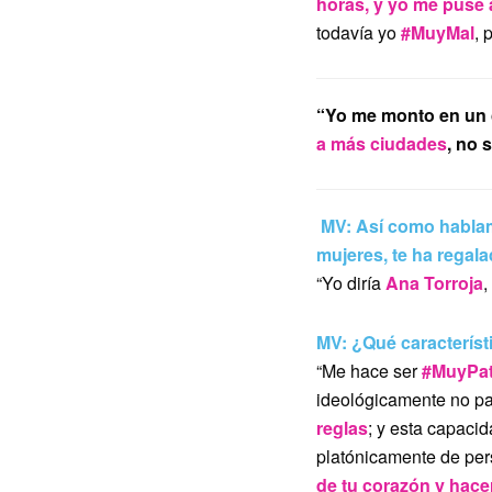
horas, y yo me puse a
todavía yo
#MuyMal
, 
“Yo me monto en un 
a más ciudades
, no 
MV: Así como hablam
mujeres, te ha regal
“Yo diría
Ana Torroja
,
MV: ¿Qué característ
“Me hace ser
#MuyPa
ideológicamente no par
reglas
; y esta capaci
platónicamente de per
de tu corazón y hacer