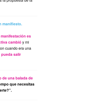
s la propuesta de la
n manifiesto.
a manifestación es
ctiva cambió
y mi
con cuando era una
 pueda salir
o de una balada de
iempo que necesitas
erte?”.