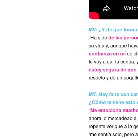
MV: ¿Y de qué forma 
“Ha sido
de las pers
su vida y, aunque haya
confianza en mí
de ci
te voy a dar la contra
estoy segura de que l
respeto y de un poquit
MV: Hay fans con cam
¿Cómo te tiene esto
“
Me emociona mucho s
ahora, o mercadeable,
repente ver que a la g
‘me sentía solo, pero