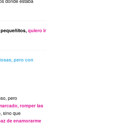
pos donde estaba
 pequeñitos,
quiero ir
iosas, pero con
nso, pero
 marcado, romper las
, sino que
paz de enamorarme