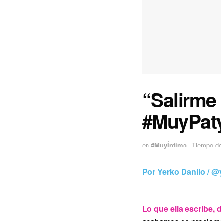
“Salirme
#MuyPat
en
#MuyÍntimo
Tiempo de 
Por Yerko Danilo /
@y
Lo que ella escribe, d