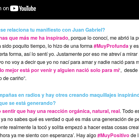
se relaciona tu manifiesto con Juan Gabriel?
onas que más me ha inspirado
, porque lo conocí, me abrió la 
 sido poquito tiempo, lo hizo de una forma
#MuyProfunda
y es
erta forma, así lo sentí yo. Justamente por eso me atreví a mirar 
, yo no voy a decir que yo no nací para amar y nadie nació para 
o mejor está por venir y alguien nació solo para mí
‘, desde
o de cariño”.
pañas en radios y hay otres creando maquillajes inspiránd
 que se está generando?
entir que hay una reacción orgánica, natural, real
. Todo e
 ya no sabes qué es verdad o qué es más una generación de pe
ente realmente la tocó y solita empezó a hacer estas cosas creat
 ahora ya me siento con esperanza’. Hay algo
#MuyPositivo
de l