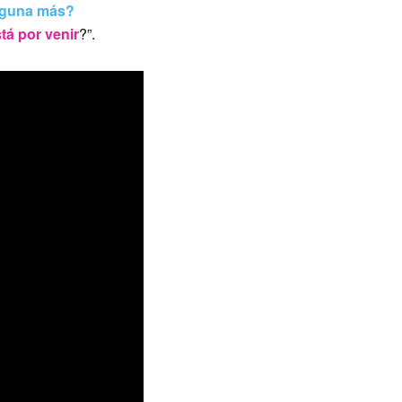
alguna más?
tá por venir
?”.