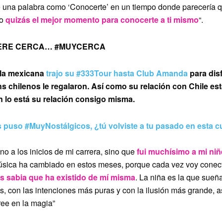
e una palabra como ‘Conocerte’ en un tiempo donde parecería 
o
quizás el mejor momento para conocerte a ti mismo
“.
IERE CERCA… #MUYCERCA
 la mexicana
trajo su #333Tour hasta Club Amanda
para disf
s chilenos le regalaron. Así como su relación con Chile est
 lo está su relación consigo misma.
puso #MuyNostálgicos, ¿tú volviste a tu pasado en esta c
no a los inicios de mi carrera, sino que
fui muchísimo a mi niñ
úsica ha cambiado en estos meses, porque cada vez voy conec
s sabia que ha existido de mí misma
. La niña es la que sueña
, con las intenciones más puras y con la ilusión más grande, a
ree en la magia”