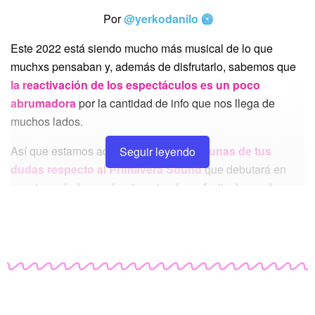
Por
@yerkodanilo 🥝
Este 2022 está siendo mucho más musical de lo que
muchxs pensaban y, además de disfrutarlo, sabemos que
la reactivación de los espectáculos es un poco
abrumadora
por la cantidad de info que nos llega de
muchos lados.
Así que estamos aquí para
resolver algunas de tus
Seguir leyendo
dudas respecto al Primavera Sound
que debutará en
nuestro país, luego de años siendo un festival que el
público español disfruta con sus
artistas locales
y
grandes invitadxs internacionales
.
¿LXS ARTISTAS YA ESTÁN CONFIRMADXS?
¡Sí! Luego de una larga espera, ya estamos clarísimos con
quienes visitarán Chile en octubre y noviembre próximo.