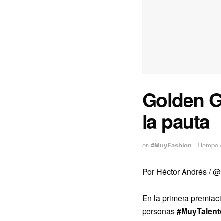
Golden G
la pauta
en
#MuyFashion
Tiempo d
Por Héctor Andrés /
@h
En la primera premiaci
personas
#MuyTalent