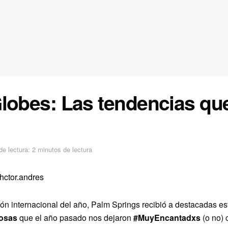
lobes: Las tendencias qu
e lectura: 2 minutos de lectura
ctor.andres
ón internacional del año, Palm Springs recibió a destacadas est
osas
que el año pasado nos dejaron
#MuyEncantadxs
(o no) 