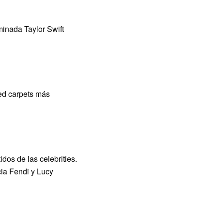
inada Taylor Swift
red carpets más
os de las celebrities.
ia Fendi y Lucy