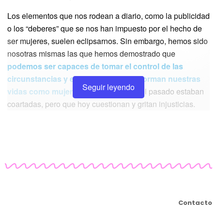
Los elementos que nos rodean a diario, como la publicidad
o los “deberes” que se nos han impuesto por el hecho de
ser mujeres, suelen eclipsarnos. Sin embargo, hemos sido
nosotras mismas las que hemos demostrado que
podemos ser capaces de tomar el control de las
circunstancias y elementos que conforman nuestras
Seguir leyendo
vidas como mujeres
. Mujeres que en el pasado estaban
coartadas, pero que hoy cuestionan y gritan injusticias.
Con la ola feminista, el posicionamiento de la mujer en
nuestro país ha ido avanzando escalón a escalón. El
descubrimiento, la aceptación y el amor propio
son
algunos de los conceptos de los cuales queremos
entender siempre más para aplicar en nosotras. De esos
tres, el último es el que nos hace
#MuyCapaces
de
empoderarnos
. Hacernos conscientes de nuestro valor,
Contacto
de nuestras capacidades y decidir día a día qué hacer con