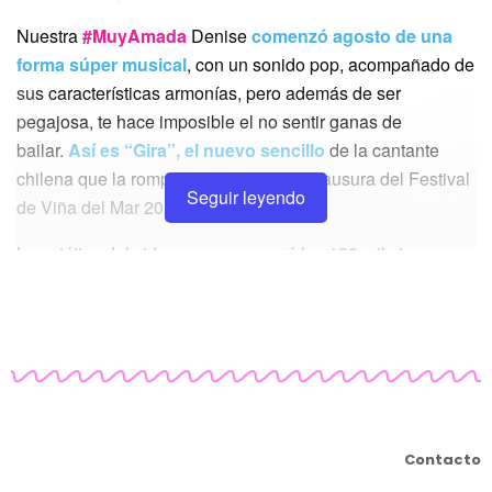
Nuestra
#MuyAmada
Denise
comenzó agosto de una
forma súper musical
, con un sonido pop, acompañado de
sus características armonías, pero además de ser
pegajosa, te hace imposible el no sentir ganas de
bailar.
Así es “Gira”, el nuevo sencillo
de la cantante
chilena que la rompió en la noche de clausura del Festival
Seguir leyendo
de Viña del Mar 2020.
La estética del video, que ya superó los 130 mil views,
incorpora elementos como
mascarillas con flores y
coloridas aplicaciones, paisajes naturales del país y
mucho baile
, porque Denise, además de ser una figura
activa sobre el empoderamiento femenino,
siempre
plasma en sus videos la conexión con la tierra
.
Contacto