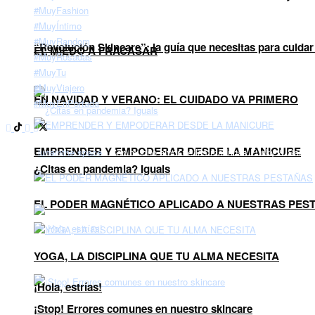
#MuyFashion
#MuyÍntimo
#MuyRandom
“Revolución Skincare”: la guía que necesitas para cuidar 
EL MIEDO A FRACASAR
#MuyRosadas
#MuyTu
#MuyViajero
EN NAVIDAD Y VERANO: EL CUIDADO VA PRIMERO
#MuyEnPortada
EMPRENDER Y EMPODERAR DESDE LA MANICURE
© 2024
lunainthe.space
- Con mucho amor de las madrinas Funky & Salsa
¿Citas en pandemia? Iguals
EL PODER MAGNÉTICO APLICADO A NUESTRAS PES
YOGA, LA DISCIPLINA QUE TU ALMA NECESITA
¡Hola, estrías!
¡Stop! Errores comunes en nuestro skincare