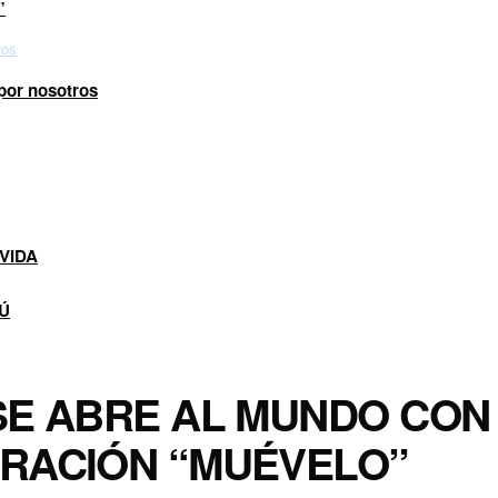
”
 por nosotros
VIDA
Ú
E ABRE AL MUNDO CON
RACIÓN “MUÉVELO”