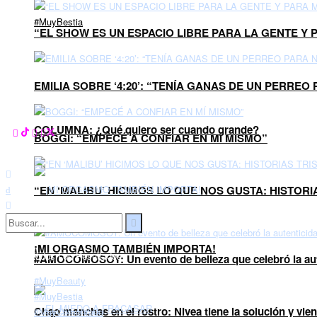
#MuyBestia
“EL SHOW ES UN ESPACIO LIBRE PARA LA GENTE Y 
EMILIA SOBRE ‘4:20’: “TENÍA GANAS DE UN PERRE
COLUMNA: ¿Qué quiero ser cuando grande?
BOGGI: “EMPECÉ A CONFIAR EN MÍ MISMO”
“EN ‘MALIBU’ HICIMOS LO QUE NOS GUSTA: HISTORI
#MuyBeauty
Sin Resultado
¡MI ORGASMO TAMBIÉN IMPORTA!
Ver Todos Los Resultados
#AMOCOMOSOY: Un evento de belleza que celebró la aute
#MuyBeauty
#MuyBestia
Chao manchas en el rostro: Nivea tiene la solución y vien
#MuyComentado