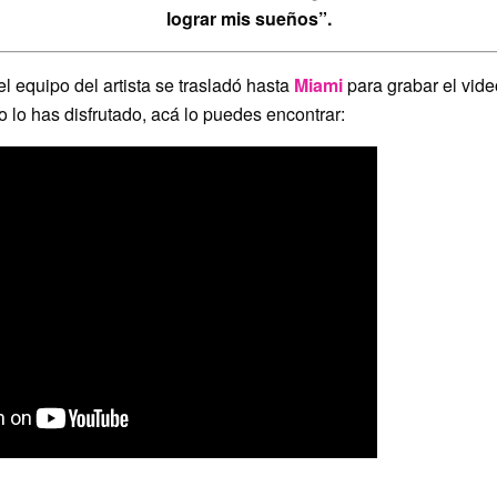
lograr mis sueños”.
el equipo del artista se trasladó hasta
Miami
para grabar el video
o lo has disfrutado, acá lo puedes encontrar:
ÁLBUM DEBUT
VIDA
 ÁLBUM “SURREAL”
DOS HACEN”