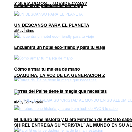
Y SI VIAJAMOS… ¿DESDE CASA?
Estado civil: pololeando conmigo
UN DESCANSO PARA EL PLANETA
#MuyÍntimo
Encuentra un hotel eco-friendly para tu viaje
Cómo armar tu maleta de mano
JOAQUINA, LA VOZ DE LA GENERACIÓN Z
Torres del Paine tiene la magia que necesitas
#MuyComentado
El futuro tiene historia y la era FemTech de AVON lo sabe
SHIREL ENTREGA SU “CRISTAL” AL MUNDO EN SU 