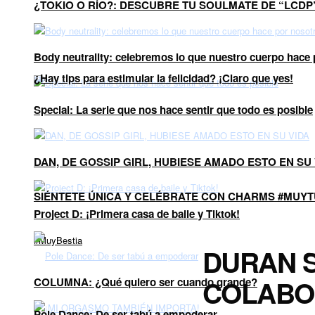
¿TOKIO O RÍO?: DESCUBRE TU SOULMATE DE “LCDP
Body neutrality: celebremos lo que nuestro cuerpo hace
¿Hay tips para estimular la felicidad? ¡Claro que yes!
Special: La serie que nos hace sentir que todo es posible
DAN, DE GOSSIP GIRL, HUBIESE AMADO ESTO EN SU 
SIÉNTETE ÚNICA Y CELÉBRATE CON CHARMS #MUYT
Project D: ¡Primera casa de baile y Tiktok!
#MuyBestia
DURAN S
COLABO
COLUMNA: ¿Qué quiero ser cuando grande?
Pole Dance: De ser tabú a empoderar