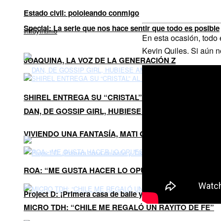
Estado civil: pololeando conmigo
Special: La serie que nos hace sentir que todo es posible
#MuyÍntimo
En esta ocasión, todo 
Kevin Quiles. Si aún n
JOAQUINA, LA VOZ DE LA GENERACIÓN Z
SHIREL ENTREGA SU “CRISTAL” AL MUNDO EN SU 
DAN, DE GOSSIP GIRL, HUBIESE AMADO ESTO EN SU 
VIVIENDO UNA FANTASÍA, MATI GÓMEZ CELEBRA SU
ROA: “ME GUSTA HACER LO OPUESTO A LO QUE TO
Project D: ¡Primera casa de baile y Tiktok!
MICRO TDH: “CHILE ME REGALÓ UN RAYITO DE FE”