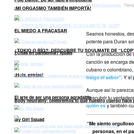
en
#MuyComentado
Tiemp
¡MI ORGASMO TAMBIÉN IMPORTA!
EL MIEDO A FRACASAR
Seamos honestos, des
potente para Duran so
¿TOKIO O RÍO?: DESCUBRE TU SOULMATE DE “LCDP
¿Citas en pandemia? Iguals
Con la producción de
canción se encarga de 
cubano o colombiano, 
¡Hola, estrías!
traigo el sabor”
. Y sí
Aunque así lo parezca
El arte de ser una persona agradable
Descubrir tu verdadera
Body neutrality: celebremos lo que nuestro cuerpo hace
quién es
y también cu
My Girl Squad
“Me siento orgulloso 
personas, en el p