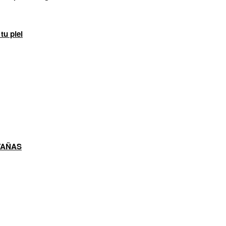
tu piel
TAÑAS