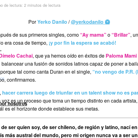
o de lectura: 2 minutos de lectura
Por
Yerko Danilo
/
@yerkodanilo 🥝
pués de sus primeros singles, como
“Ay mama”
o
“Brillar”
, u
lo era cosa de tiempo,
¡y por fin la espera se acabó!
”
Dímelo Cachai
, que ya hemos oído en éxitos de
Paloma Mami
balancear una fusión de sonidos latinos capaz de poner a baila
porque tal como canta Duran en el single,
“no vengo de P.R. (
 po, confirmamos.
,
hacer carrera luego de triunfar en un talent show no es pa
 voz es un proceso que toma un tiempo distinto en cada artista
 por nosotros
ál es el horizonte donde establece sus metas.
de ser quien soy, de ser chileno, de región y latino, nací e
aís más austral del mundo, pero mi origen nunca va a ser u