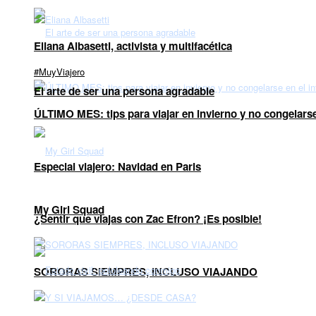
Eliana Albasetti, activista y multifacética
#MuyViajero
El arte de ser una persona agradable
ÚLTIMO MES: tips para viajar en invierno y no congelarse
Especial viajero: Navidad en Paris
My Girl Squad
¿Sentir que viajas con Zac Efron? ¡Es posible!
SORORAS SIEMPRES, INCLUSO VIAJANDO