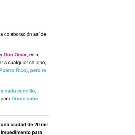
na colaboración así de
y
Don Omar
, esta
r a cualquier chileno,
Puerto Rico), pero te
ra nada sencillo
.
, pero
Duran sabe
n una ciudad de 20 mil
n impedimento para