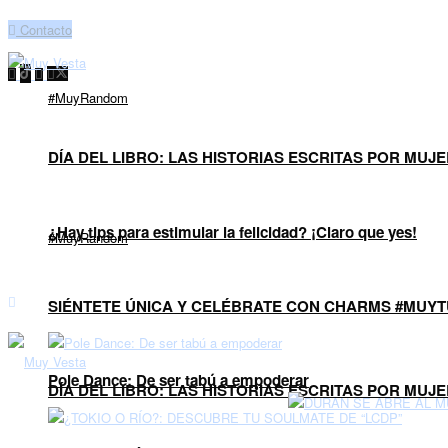
Contacto
#MuyRandom
DÍA DEL LIBRO: LAS HISTORIAS ESCRITAS POR MUJ
¿Hay tips para estimular la felicidad? ¡Claro que yes!
#MuyRandom
SIÉNTETE ÚNICA Y CELÉBRATE CON CHARMS #MUYT
Pole Dance: De ser tabú a empoderar
DÍA DEL LIBRO: LAS HISTORIAS ESCRITAS POR MUJ