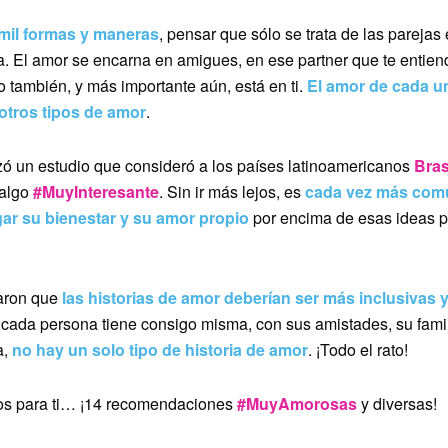
 mil formas y maneras
, pensar que sólo se trata de las parejas 
a. El amor se encarna en amigues, en ese partner que te entie
ro también, y más importante aún, está en ti.
El amor de cada un
 otros tipos de amor
.
zó un estudio que consideró a los países latinoamericanos
Bras
 algo
#MuyInteresante
. Sin ir más lejos, es
cada vez más com
ar su bienestar y su amor propio
por encima de esas ideas 
aron que
las historias de amor deberían ser más inclusivas 
 cada persona tiene consigo misma, con sus amistades, su famili
a,
no hay un solo tipo de historia de amor
. ¡Todo el rato!
os para ti… ¡14 recomendaciones
#MuyAmorosas
y diversas!