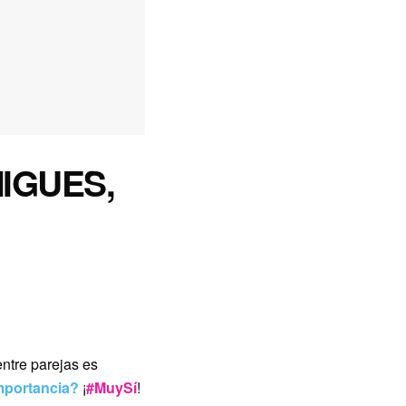
IGUES,
entre parejas es
importancia?
¡
#MuySí
!