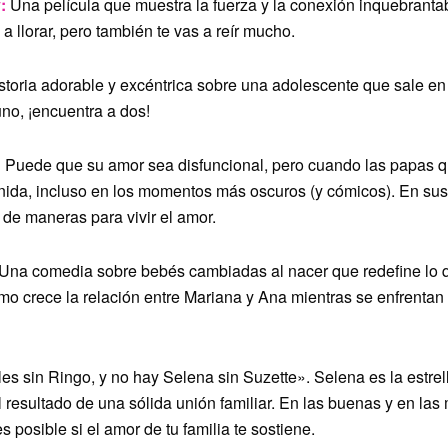
:
Una película que muestra la fuerza y la conexión inquebranta
 a llorar, pero también te vas a reír mucho.
storia adorable y excéntrica sobre una adolescente que sale e
 uno, ¡encuentra a dos!
:
Puede que su amor sea disfuncional, pero cuando las papas q
nida, incluso en los momentos más oscuros (y cómicos). En sus
de maneras para vivir el amor.
Una comedia sobre bebés cambiadas al nacer que redefine lo q
cómo crece la relación entre Mariana y Ana mientras se enfrentan
s sin Ringo, y no hay Selena sin Suzette». Selena es la estrel
l resultado de una sólida unión familiar. En las buenas y en las 
 posible si el amor de tu familia te sostiene.