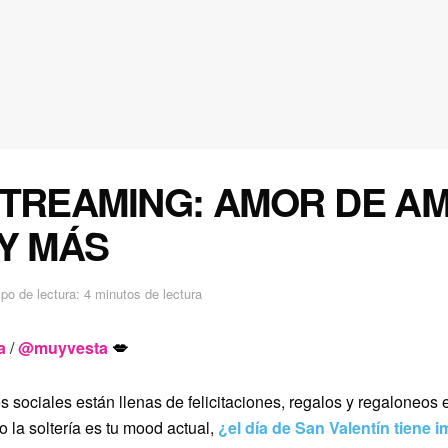
STREAMING: AMOR DE AM
 Y MÁS
po de lectura: 4 minutos de lectura
a
/
@muyvesta
💋
 sociales están llenas de felicitaciones, regalos y regaloneos 
 la soltería es tu mood actual,
¿el día de San Valentín tiene 