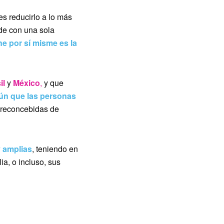
es reducirlo a lo más
nde con una sola
e por sí misme es la
il
y
México
,
y que
ún que las personas
preconcebidas de
y amplias
, teniendo en
a, o incluso, sus