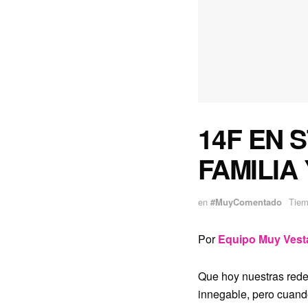
14F EN 
FAMILIA
en
#MuyComentado
Tiem
Por
Equipo Muy Vest
Que hoy nuestras redes
innegable, pero cuando