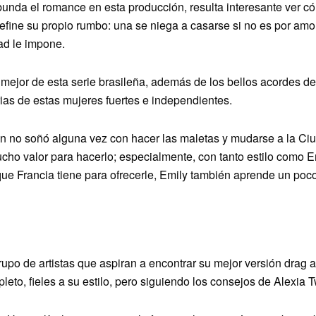
bunda el romance en esta producción, resulta interesante ver c
define su propio rumbo: una se niega a casarse si no es por amor
ad le impone.
 mejor de esta serie brasileña, además de los bellos acordes d
orias de estas mujeres fuertes e independientes.
n no soñó alguna vez con hacer las maletas y mudarse a la Ciu
cho valor para hacerlo; especialmente, con tanto estilo como E
que Francia tiene para ofrecerle, Emily también aprende un poc
upo de artistas que aspiran a encontrar su mejor versión drag 
leto, fieles a su estilo, pero siguiendo los consejos de Alexia T