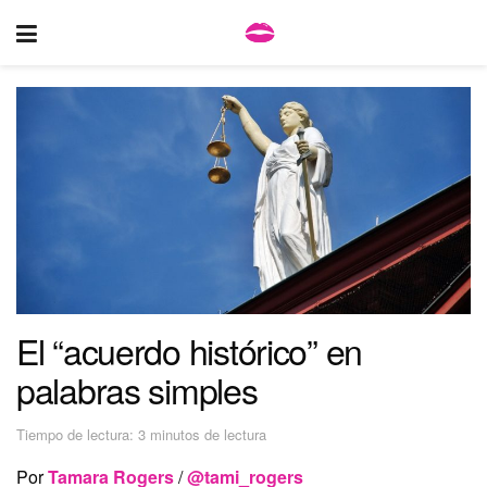
El “acuerdo histórico” en
palabras simples
Tiempo de lectura: 3 minutos de lectura
Por
Tamara Rogers
/
@tami_rogers